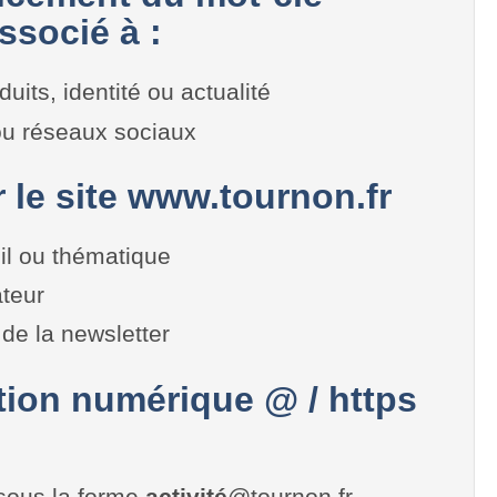
ssocié à :
duits, identité ou actualité
 ou réseaux sociaux
r le site www.tournon.fr
il ou thématique
teur
de la newsletter
on numérique @ / https
sous la forme
activité
@tournon.fr