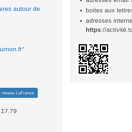
aires autour de
boites aux lettr
adresses interne
https
://activité.
urnon.fr"
le réseau LaFrance
.17.79