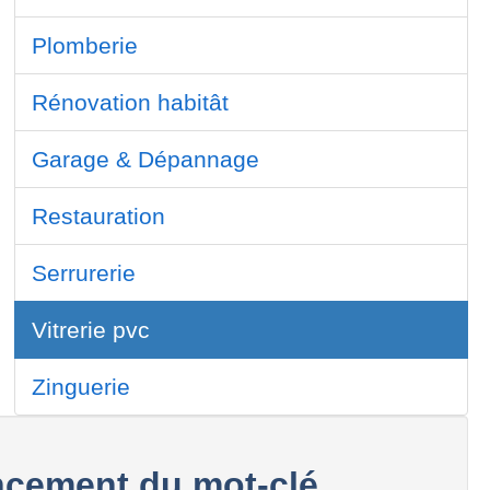
Plomberie
Rénovation habitât
Garage & Dépannage
Restauration
Serrurerie
Vitrerie pvc
Zinguerie
cement du mot-clé