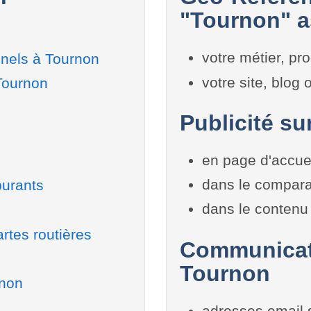
"Tournon" a
votre métier, pro
nnels à Tournon
votre site, blog
Tournon
Publicité su
en page d'accue
dans le compara
burants
dans le contenu 
rtes routières
Communicati
Tournon
rnon
adresses email 