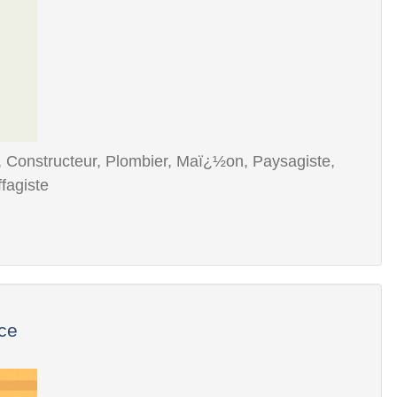
, Constructeur, Plombier, Maï¿½on, Paysagiste,
ffagiste
nce