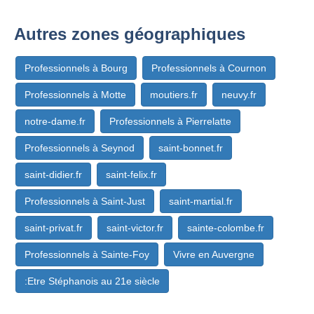
Autres zones géographiques
Professionnels à Bourg
Professionnels à Cournon
Professionnels à Motte
moutiers.fr
neuvy.fr
notre-dame.fr
Professionnels à Pierrelatte
Professionnels à Seynod
saint-bonnet.fr
saint-didier.fr
saint-felix.fr
Professionnels à Saint-Just
saint-martial.fr
saint-privat.fr
saint-victor.fr
sainte-colombe.fr
Professionnels à Sainte-Foy
Vivre en Auvergne
:Etre Stéphanois au 21e siècle