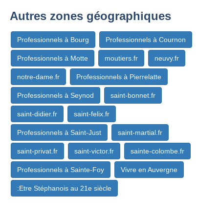
Autres zones géographiques
Professionnels à Bourg
Professionnels à Cournon
Professionnels à Motte
moutiers.fr
neuvy.fr
notre-dame.fr
Professionnels à Pierrelatte
Professionnels à Seynod
saint-bonnet.fr
saint-didier.fr
saint-felix.fr
Professionnels à Saint-Just
saint-martial.fr
saint-privat.fr
saint-victor.fr
sainte-colombe.fr
Professionnels à Sainte-Foy
Vivre en Auvergne
:Etre Stéphanois au 21e siècle