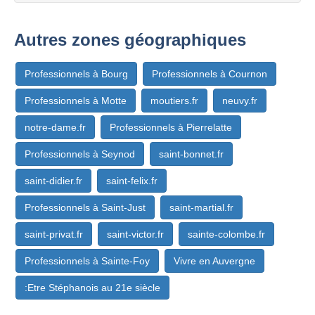
Autres zones géographiques
Professionnels à Bourg
Professionnels à Cournon
Professionnels à Motte
moutiers.fr
neuvy.fr
notre-dame.fr
Professionnels à Pierrelatte
Professionnels à Seynod
saint-bonnet.fr
saint-didier.fr
saint-felix.fr
Professionnels à Saint-Just
saint-martial.fr
saint-privat.fr
saint-victor.fr
sainte-colombe.fr
Professionnels à Sainte-Foy
Vivre en Auvergne
:Etre Stéphanois au 21e siècle