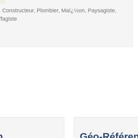
, Constructeur, Plombier, Maï¿½on, Paysagiste,
ffagiste
n
Géo-Référen