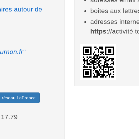
aires autour de
boites aux lettr
adresses interne
https
://activité.
urnon.fr"
le réseau LaFrance
.17.79