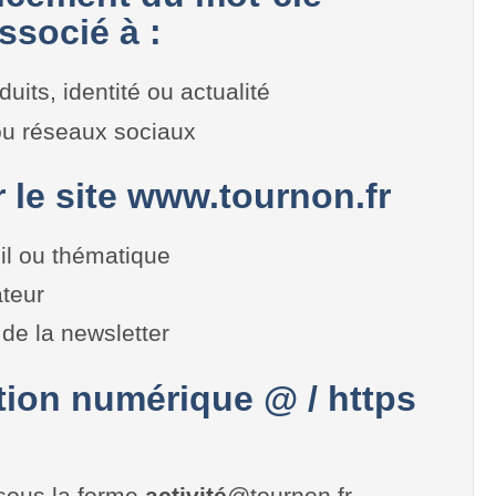
ssocié à :
duits, identité ou actualité
 ou réseaux sociaux
r le site www.tournon.fr
il ou thématique
teur
de la newsletter
on numérique @ / https
sous la forme
activité
@tournon.fr