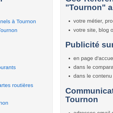
"Tournon" a
votre métier, pro
nnels à Tournon
votre site, blog
Tournon
Publicité su
en page d'accue
dans le compara
burants
dans le contenu 
rtes routières
Communicati
Tournon
rnon
adresses email 