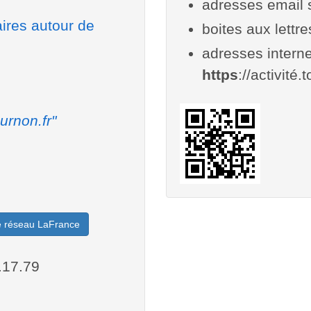
adresses email 
aires autour de
boites aux lettr
adresses interne
https
://activité.
urnon.fr"
le réseau LaFrance
.17.79