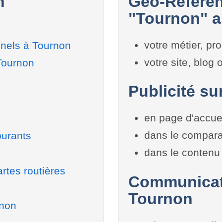
n
Géo-Référen
"Tournon" a
votre métier, pro
nnels à Tournon
votre site, blog
Tournon
Publicité su
en page d'accue
dans le compara
burants
dans le contenu 
rtes routières
Communicati
Tournon
rnon