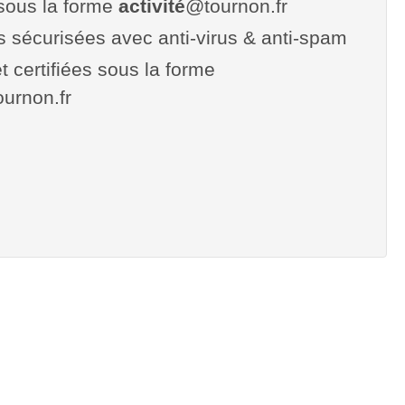
sous la forme
activité
@tournon.fr
es sécurisées avec anti-virus & anti-spam
t certifiées sous la forme
tournon.fr