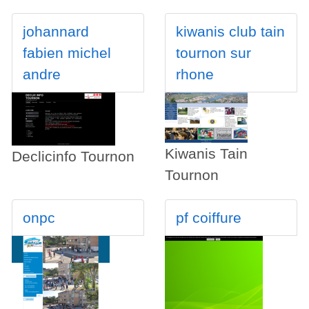
johannard
kiwanis club tain
fabien michel
tournon sur
andre
rhone
Kiwanis Tain
Declicinfo Tournon
Tournon
onpc
pf coiffure