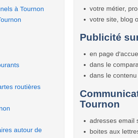
votre métier, pro
nnels à Tournon
votre site, blog
Tournon
Publicité su
en page d'accue
dans le compara
burants
dans le contenu 
rtes routières
Communicati
Tournon
rnon
adresses email 
aires autour de
boites aux lettr