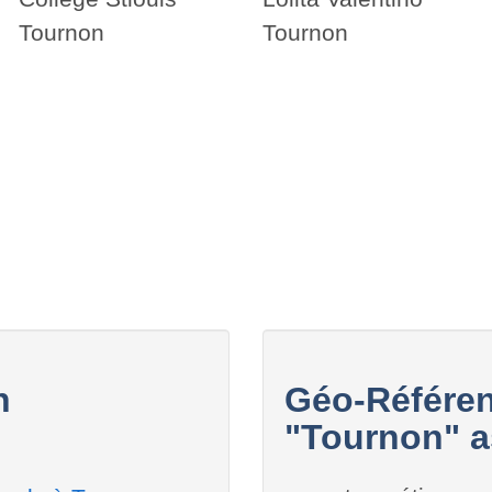
Tournon
Tournon
n
Géo-Référen
"Tournon" a