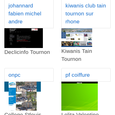
johannard
kiwanis club tain
fabien michel
tournon sur
andre
rhone
Kiwanis Tain
Declicinfo Tournon
Tournon
onpc
pf coiffure
College Stlouis
Lolita Valentino