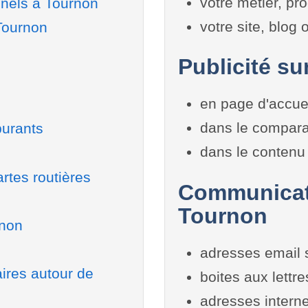
votre métier, pro
nnels à Tournon
votre site, blog
Tournon
Publicité su
en page d'accue
dans le compara
burants
dans le contenu 
rtes routières
Communicati
Tournon
rnon
adresses email 
aires autour de
boites aux lettr
adresses interne