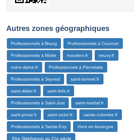
Autres zones géographiques
Professionnels à Bourg
Professionnels à Cournon
Professionnels à Motte
moutiers.fr
neuvy.fr
notre-dame.fr
Professionnels à Pierrelatte
Professionnels à Seynod
saint-bonnet.fr
saint-didier.fr
saint-felix.fr
Professionnels à Saint-Just
saint-martial.fr
saint-privat.fr
saint-victor.fr
sainte-colombe.fr
Professionnels à Sainte-Foy
Vivre en Auvergne
:Etre Stéphanois au 21e siècle