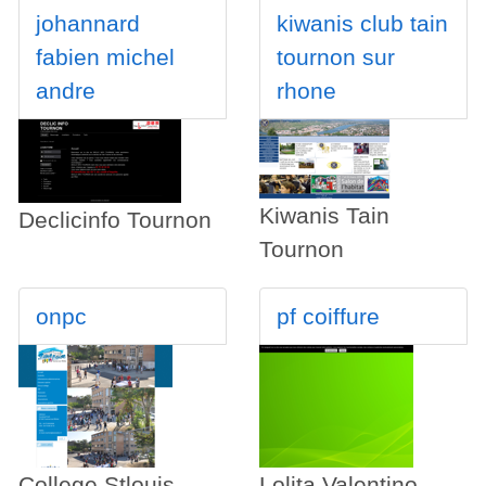
johannard
kiwanis club tain
fabien michel
tournon sur
andre
rhone
Kiwanis Tain
Declicinfo Tournon
Tournon
onpc
pf coiffure
College Stlouis
Lolita Valentino