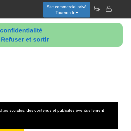
Site commercial privé
Tournon.fr
confidentialité
é
Refuser et sortir