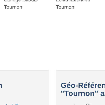
Tournon
Tournon
n
Géo-Référen
"Tournon" a