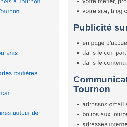
votre métier, pro
nnels à Tournon
votre site, blog
Tournon
Publicité su
en page d'accue
dans le compara
burants
dans le contenu 
rtes routières
Communicati
Tournon
rnon
adresses email 
aires autour de
boites aux lettr
adresses interne